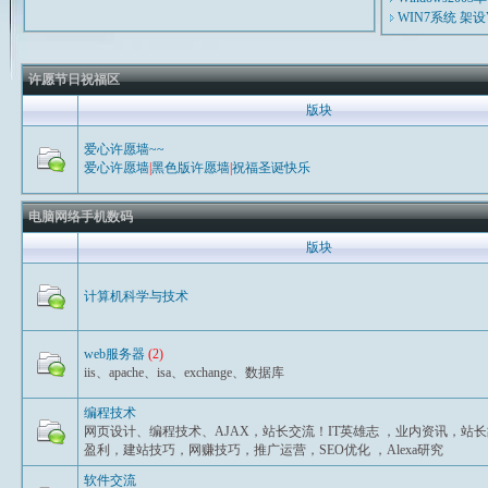
WIN7系统 架
许愿节日祝福区
版块
爱心许愿墙~~
爱心许愿墙
|
黑色版许愿墙
|
祝福圣诞快乐
电脑网络手机数码
版块
计算机科学与技术
web服务器
(2)
iis、apache、isa、exchange、数据库
编程技术
网页设计、编程技术、AJAX，站长交流！IT英雄志 ，业内资讯，站
盈利，建站技巧，网赚技巧，推广运营，SEO优化 ，Alexa研究
软件交流