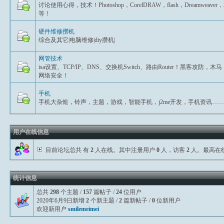
讨论使用心得，技术！Photoshop，CorelDRAW，flash，Dreamweaver
等！
硬件维修攒机
综合及其它|电脑维修|diy攒机|
网管技术
isa设置、TCP/IP、DNS、交换机Switch、路由Router！黑客攻防，木马
网络安全！
手机
手机大杂烩，铃声，主题，游戏，智能手机，j2me开发，手机资讯……
用户在线信息
目前论坛总共 有
2
人在线。其中注册用户
0
人，访客
2
人。最高在
统计信息
总共
298
个主题 /
157
篇帖子 /
24
位用户
2020年6月9日新增
2
个新主题 /
2
篇新帖子 /
0
位新用户
欢迎新用户
smilemeimei